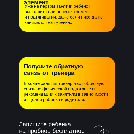
элемент
Уже на первом занятии ребенок
выполнит свои первые элементы
и подтягивания, даже если никогда не
занимался на турниках.
Получите обратную
связь от тренера
В конце занятия тренер даст обратную
связь по физической подготовке и
рекомендации к занятиям в зависимости
от целей ребенка и родителя.
Запишите ребенка
на пробное бесплатное